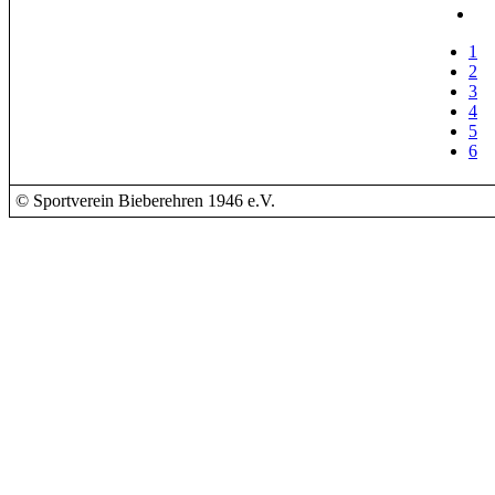
1
2
3
4
5
6
© Sportverein Bieberehren 1946 e.V.