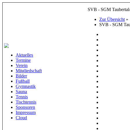
SVB - SGM Taubertal/
Zur Übersicht
»
SVB - SGM Taube
Aktuelles
Termine
Verein
Mitgliedschaft
Bilder
Fußball
Gymnastik
Sauna
Tennis
Tischtennis
Sponsoren
Impressum
Cloud