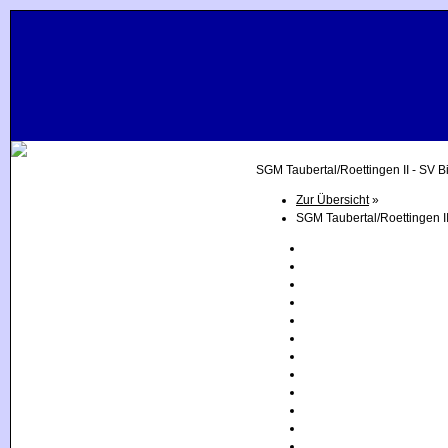
Aktuelles
SGM Taubertal/Roettingen II - SV 
Termine
Zur Übersicht
»
Verein
SGM Taubertal/Roettingen I
Mitgliedschaft
Bilder
Fußball
Gymnastik
Sauna
Tennis
Tischtennis
Sponsoren
Impressum
Cloud