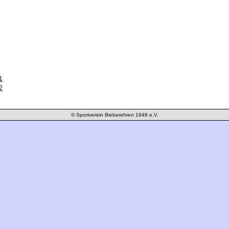
1
2
© Sportverein Bieberehren 1946 e.V.