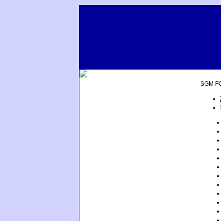
Aktuelles
SGM FC
Termine
Verein
Mitgliedschaft
Bilder
Fußball
Gymnastik
Sauna
Tennis
Tischtennis
Sponsoren
Impressum
Cloud